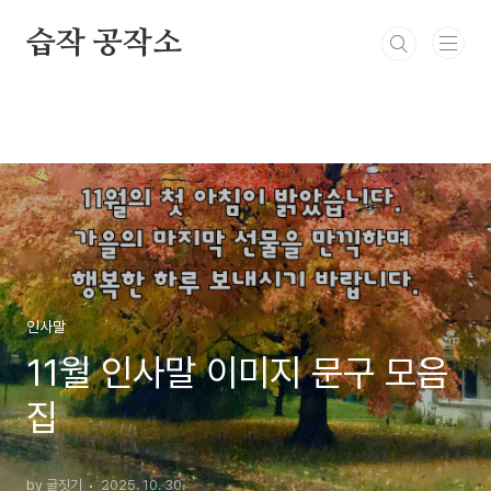
본문 바로가기
습작 공작소
인사말
11월 인사말 이미지 문구 모음
집
by 글짓기
2025. 10. 30.