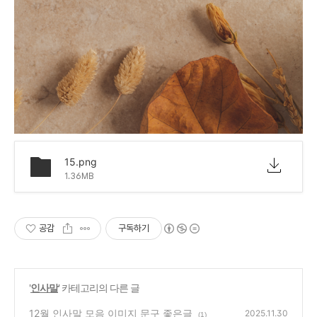
15.png
1.36MB
공감
구독하기
'
인사말
' 카테고리의 다른 글
12월 인사말 모음 이미지 문구 좋은글
2025.11.30
(1)