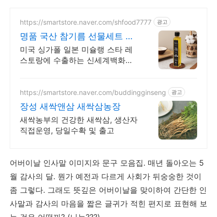
https://smartstore.naver.com/shfood7777
광고
명품 국산 참기름 선물세트 신
세계백화점 명절 대표상품
미국 싱가폴 일본 미슐랭 스타 레
스토랑에 수출하는 신세계백화점
명절 대표상품 가을 갓 수확한 햇
들깨 들기름 매일아침 주문생산
https://smartstore.naver.com/buddingginseng
광고
장성 새싹앤삼 새싹삼농장
새싹농부의 건강한 새싹삼, 생산자
직접운영, 당일수확 및 출고
어버이날 인사말 이미지와 문구 모음집. 매년 돌아오는 5
월 감사의 달. 뭔가 예전과 다르게 사회가 뒤숭숭한 것이
좀 그렇다. 그래도 뜻깊은 어버이날을 맞이하여 간단한 인
사말과 감사의 마음을 짧은 글귀가 적힌 편지로 표현해 보