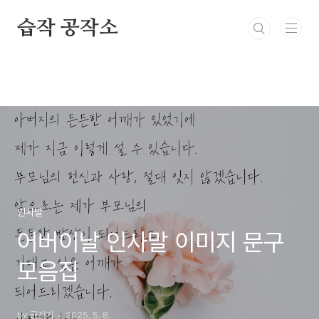
본문 바로가기
습작 공작소
인사말
어버이날 인사말 이미지 문구
모음집
by 글짓기
2025. 5. 8.