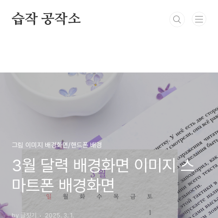
본문 바로가기
습작 공작소
그림 이미지 배경화면/핸드폰 배경
3월 달력 배경화면 이미지 스
마트폰 배경화면
by 글짓기
2025. 3. 1.