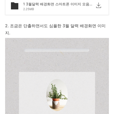
1 3월달력 배경화면 스마트폰 이미지 모음.png
2.25MB
2. 조금은 단촐하면서도 심플한 3월 달력 배경화면 이미
지.