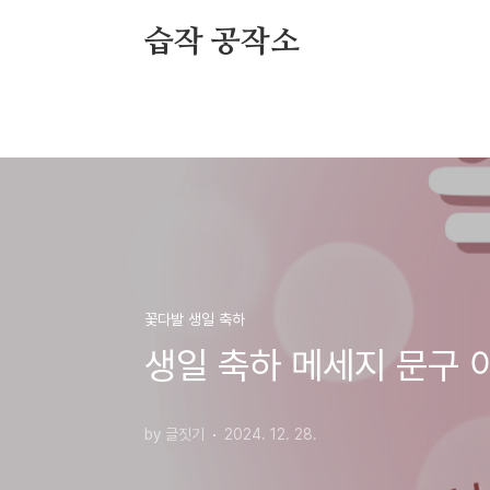
본문 바로가기
습작 공작소
꽃다발 생일 축하
생일 축하 메세지 문구 
by 글짓기
2024. 12. 28.