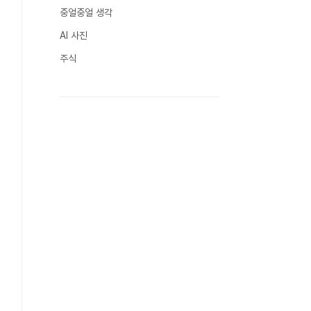
중얼중얼 생각
AI 사진
주식