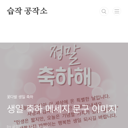
본문 바로가기
습작 공작소
꽃다발 생일 축하
생일 축하 메세지 문구 이미지
by 글짓기
2024. 12. 28.