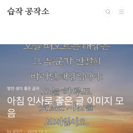
본문 바로가기
습작 공작소
명언 생각 좋은 글귀
아침 인사로 좋은 글 이미지 모
음
by 글짓기
2024. 12. 1.