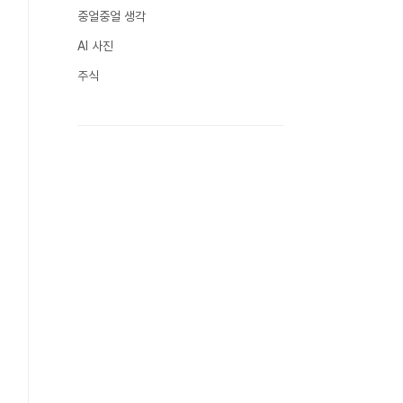
중얼중얼 생각
AI 사진
주식